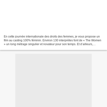
En cette journée internationale des droits des femmes, je vous propose un
film au casting 100% féminin. Environ 130 interprètes font de « The Women
» un long métrage singulier et novateur pour son temps. Et d’ailleurs,
parlons-en de son temps: le film...