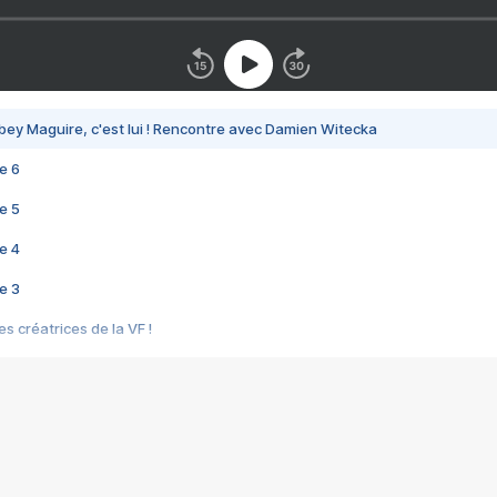
bey Maguire, c'est lui ! Rencontre avec Damien Witecka
e 6
e 5
e 4
e 3
s créatrices de la VF !
e 2
e 1
e Mektoub My Love arrive enfin ! Rencontre avec Shaïn Boumedine et Sal
i : après Toni en famille