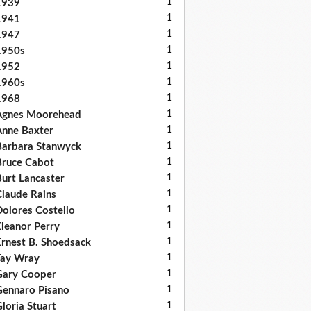
1
1939
1
1941
1
1947
1
1950s
1
1952
1
1960s
1
1968
1
Agnes Moorehead
1
nne Baxter
1
arbara Stanwyck
1
ruce Cabot
1
urt Lancaster
1
laude Rains
1
olores Costello
1
leanor Perry
1
rnest B. Shoedsack
1
Fay Wray
1
Gary Cooper
1
ennaro Pisano
1
loria Stuart