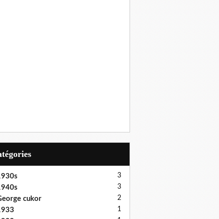
Catégories
3
1930s
3
1940s
2
eorge cukor
1
1933