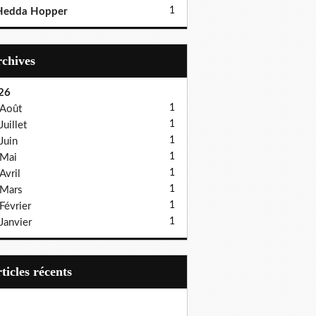
1
Hedda Hopper
Archives
26
1
Août
1
Juillet
1
Juin
1
Mai
1
Avril
1
Mars
1
Février
1
Janvier
articles récents