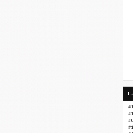
#
#
#G
#