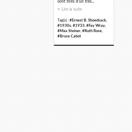
sont tirés d’un très...
Lire la suite
Tag(s) :
#Ernest B. Shoedsack
,
#1930s
,
#1933
,
#Fay Wray
,
#Max Steiner
,
#Ruth Rose
,
#Bruce Cabot