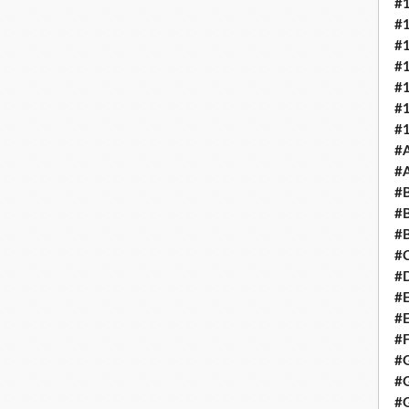
#
#
#
#
#
#
#
#
#A
#B
#B
#B
#C
#D
#E
#E
#
#
#G
#G