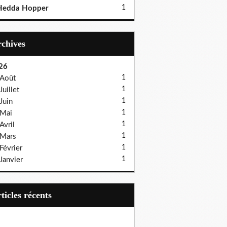
1
Hedda Hopper
Archives
26
1
Août
1
Juillet
1
Juin
1
Mai
1
Avril
1
Mars
1
Février
1
Janvier
articles récents