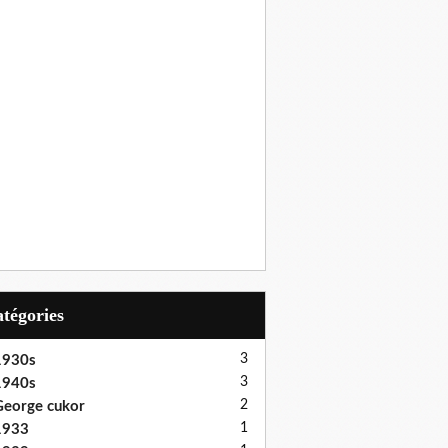
Catégories
3
1930s
3
1940s
2
eorge cukor
1
1933