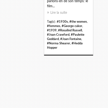
parlons-en de son temps: le
film...
Lire la suite
Tag(s) :
#1930s
,
#the women
,
#femmes
,
#George cukor
,
#1939
,
#Rosalind Russell
,
#Joan Crawford
,
#Paulette
Goddard
,
#Joan Fontaine
,
#Norma Shearer
,
#Hedda
Hopper