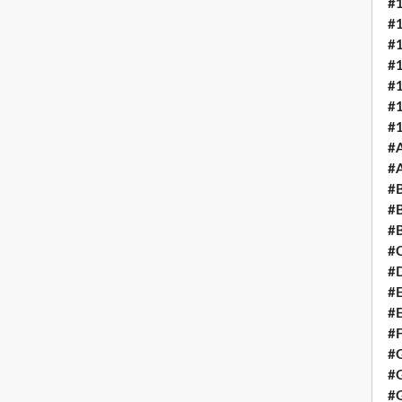
#
#
#
#
#
#
#
#
#A
#B
#B
#B
#C
#D
#E
#E
#
#
#G
#G