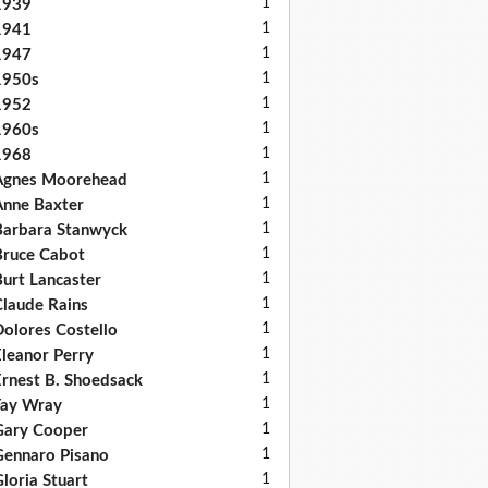
1
1939
1
1941
1
1947
1
1950s
1
1952
1
1960s
1
1968
1
Agnes Moorehead
1
nne Baxter
1
arbara Stanwyck
1
ruce Cabot
1
urt Lancaster
1
laude Rains
1
olores Costello
1
leanor Perry
1
rnest B. Shoedsack
1
Fay Wray
1
Gary Cooper
1
ennaro Pisano
1
loria Stuart