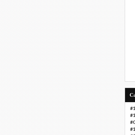
#
#
#G
#