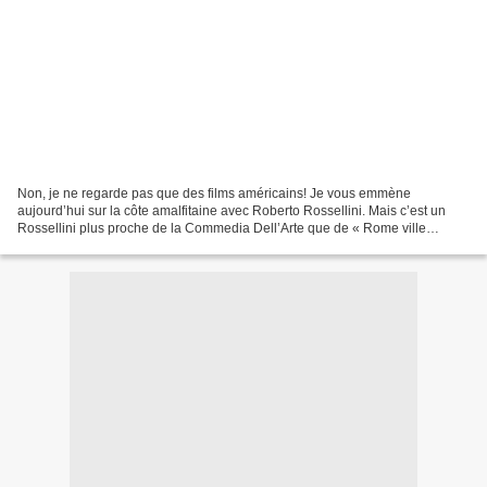
Non, je ne regarde pas que des films américains! Je vous emmène
aujourd’hui sur la côte amalfitaine avec Roberto Rossellini. Mais c’est un
Rossellini plus proche de la Commedia Dell’Arte que de « Rome ville
ouverte » que je vous propose: « La Machine...