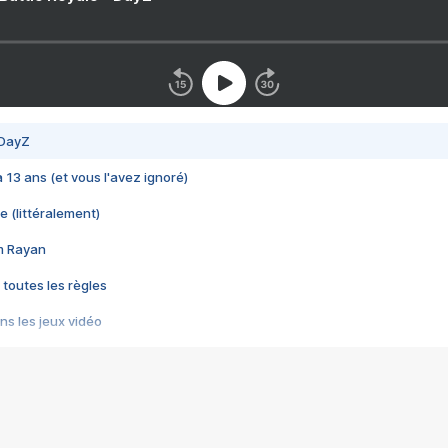
 DayZ
 a 13 ans (et vous l'avez ignoré)
e (littéralement)
im Rayan
 toutes les règles
s les jeux vidéo
us choquant de Rockstar ? - Le scandale BULLY
e plus moche de Steam
du RÊVE tourne au CAUCHEMAR